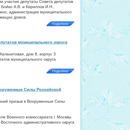
ли участие депутаты Совета депутатов
Бойко А.В. и Кириллов И.Н.,
кино, администрации муниципального
ежащих домов.
Подробнее
епутатов муниципального округа
 Малахитовая, дом 8, корпус 3
татов муниципального округа
Подробнее
ооруженные Силы Российской
енний призыв в Вооруженные Силы
еле Военного комиссариата г. Москвы
-Восточного административного округа