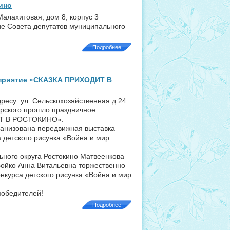
ино
 Малахитовая, дом 8, корпус 3
ие Совета депутатов муниципального
Подробнее
оприятие «СКАЗКА ПРИХОДИТ В
дресу: ул. Сельскохозяйственная д.24
арского прошло праздничное
Т В РОСТОКИНО».
ганизована передвижная выставка
а детского рисунка «Война и мир
ьного округа Ростокино Матвеенкова
ойко Анна Витальевна торжественно
нкурса детского рисунка «Война и мир
победителей!
Подробнее