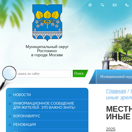
Муниципальный округ
Ростокино
в городе Москве
Муниципальный окр
Главная
/
НОВОСТИ
иные зре
ИНФОРМАЦИОННОЕ СООБЩЕНИЕ
МЕСТ
ДЛЯ ЖИТЕЛЕЙ. ЭТО ВАЖНО ЗНАТЬ!
ИНЫЕ
КОРОНАВИРУС
РЕНОВАЦИЯ
2025