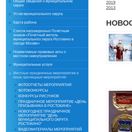
Общие сведения о муниципальном
2019
округе
2013
Устав муниципального округа
НОВОС
Карта района
Список награжденных Почётным
знаком «Почётный житель
муниципального округа Ростокино в
городе Москве»
Нормативные правовые акты о
местном самоуправлении
Муниципальные услуги
Местные праздничные мероприятия и
иные зрелищные мероприятия
ФОТООТЧЕТЫ МЕРОПРИЯТИЙ
ФОТОКОНКУРСЫ
КОНКУРСЫ РИСУНКОВ
ПРАЗДНИЧНОЕ МЕРОПРИЯТИЕ «ДЕНЬ
ПРИЗЫВНИКА В РОСТОКИНЕ»
НОВОГОДНЕЕ ПРАЗДНИЧНОЕ
МЕРОПРИЯТИЕ "ДЕНЬ
МУНИЦИПАЛЬНОГО ОКРУГА
РОСТОКИНО"
ВИДЕОМАТЕРИАЛЫ МЕРОПРИЯТИЙ