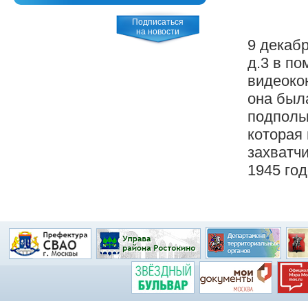
Подписаться
на новости
9 декабр
д.3 в п
видеоко
она был
подполь
которая
захватч
1945 год