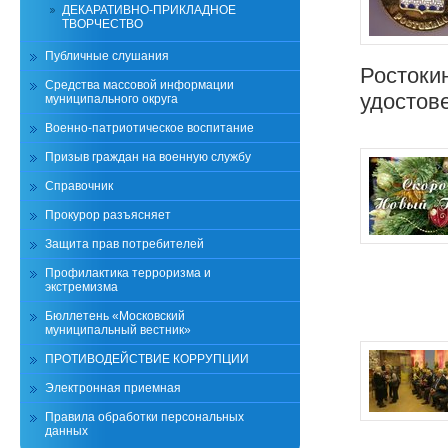
ДЕКАРАТИВНО-ПРИКЛАДНОЕ
ТВОРЧЕСТВО
Публичные слушания
Ростоки
Средства массовой информации
удостов
муниципального округа
Военно-патриотическое воспитание
Призыв граждан на военную службу
Справочник
Прокурор разъясняет
Защита прав потребителей
Профилактика терроризма и
экстремизма
Бюллетень «Московский
муниципальный вестник»
ПРОТИВОДЕЙСТВИЕ КОРРУПЦИИ
Электронная приемная
Правила обработки персональных
данных