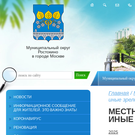
Муниципальный округ
Ростокино
в городе Москве
Муниципальный окр
Главная
/
НОВОСТИ
иные зре
ИНФОРМАЦИОННОЕ СООБЩЕНИЕ
МЕСТ
ДЛЯ ЖИТЕЛЕЙ. ЭТО ВАЖНО ЗНАТЬ!
ИНЫЕ
КОРОНАВИРУС
РЕНОВАЦИЯ
2025