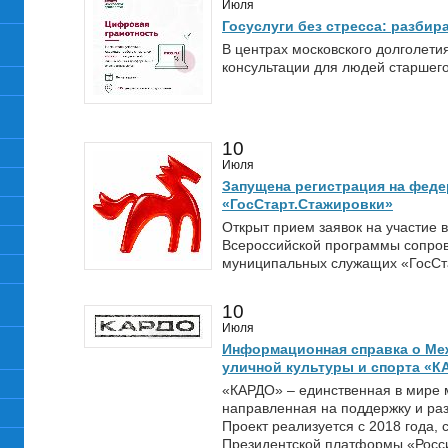
Июля
Госуслуги без стресса: разбир
В центрах московского долголет
консультации для людей старшего
10
Июля
Запущена регистрация на фед
«ГосСтарт.Стажировки»
Открыт прием заявок на участие 
Всероссийской программы сопро
муниципальных служащих «ГосСт
10
Июля
Информационная справка о Ме
уличной культуры и спорта «К
«КАРДО» – единственная в мире 
направленная на поддержку и раз
Проект реализуется с 2018 года, 
Президентской платформы «Росси