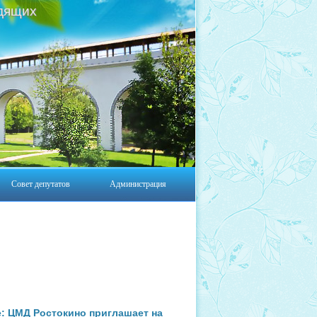
дящих
Совет депутатов
Администрация
е: ЦМД Ростокино приглашает на