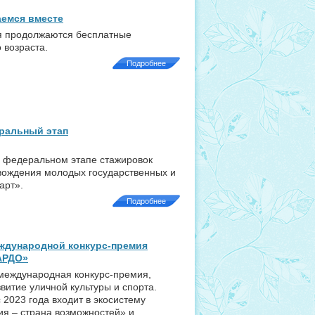
аемся вместе
ия продолжаются бесплатные
 возраста.
Подробнее
еральный этап
в федеральном этапе стажировок
вождения молодых государственных и
арт».
Подробнее
ждународной конкурс-премия
АРДО»
международная конкурс-премия,
витие уличной культуры и спорта.
с 2023 года входит в экосистему
я – страна возможностей» и