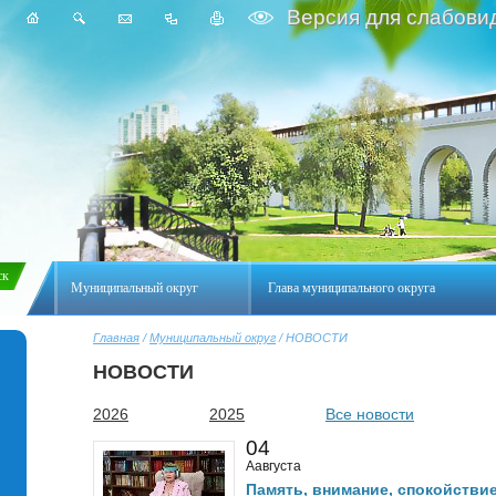
Версия для слабови
Муниципальный округ
Глава муниципального округа
Главная
/
Муниципальный округ
/ НОВОСТИ
НОВОСТИ
2026
2025
Все новости
04
Аавгуста
Память, внимание, спокойстви