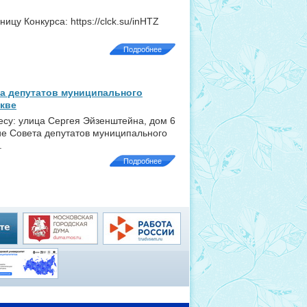
у Конкурса: https://clck.su/inHTZ
Подробнее
а депутатов муниципального
скве
ресу: улица Сергея Эйзенштейна, дом 6
ие Совета депутатов муниципального
.
Подробнее