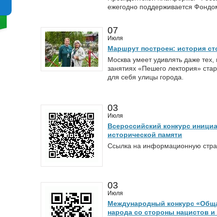
ежегодно поддерживается Фондом
07
Июля
Маршрут построен: история ст
Москва умеет удивлять даже тех, 
занятиях «Пешего лектория» стар
для себя улицы города.
03
Июля
Всероссийский конкурс инициа
исторической памяти
Ссылка на информационную страниц
03
Июля
Международный конкурс «Обща
народа со стороны нацистов и