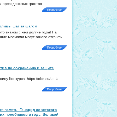
 президентских грантов.
Подробнее
олицы шаг за шагом
кто знаком с ней долгие годы! На
шие москвичи могут заново открыть
Подробнее
тив по сохранению и защите
у Конкурса: https://clck.su/ueIia
Подробнее
я память. Геноцид советского
 их пособников в годы Великой