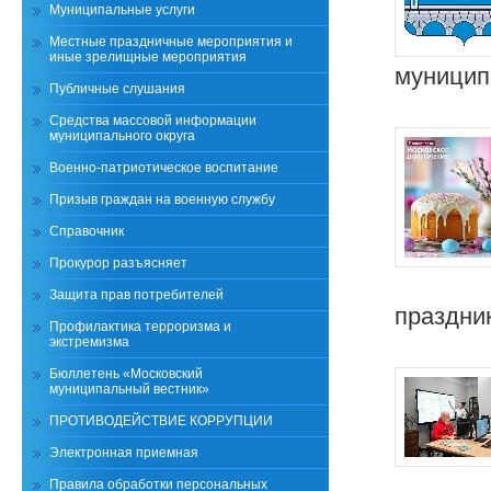
Муниципальные услуги
Местные праздничные мероприятия и
иные зрелищные мероприятия
муницип
Публичные слушания
Средства массовой информации
муниципального округа
Военно-патриотическое воспитание
Призыв граждан на военную службу
Справочник
Прокурор разъясняет
Защита прав потребителей
праздни
Профилактика терроризма и
экстремизма
Бюллетень «Московский
муниципальный вестник»
ПРОТИВОДЕЙСТВИЕ КОРРУПЦИИ
Электронная приемная
Правила обработки персональных