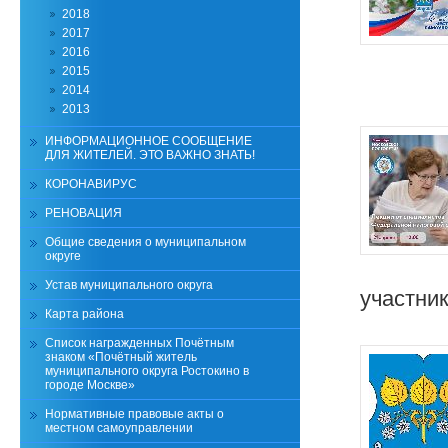
2018
2017
2016
2015
2014
2013
ИНФОРМАЦИОННОЕ СООБЩЕНИЕ
ДЛЯ ЖИТЕЛЕЙ. ЭТО ВАЖНО ЗНАТЬ!
КОРОНАВИРУС
РЕНОВАЦИЯ
Общие сведения о муниципальном
округе
Устав муниципального округа
участни
Карта района
Список награжденных Почётным
знаком «Почётный житель
муниципального округа Ростокино в
городе Москве»
Нормативные правовые акты о
местном самоуправлении