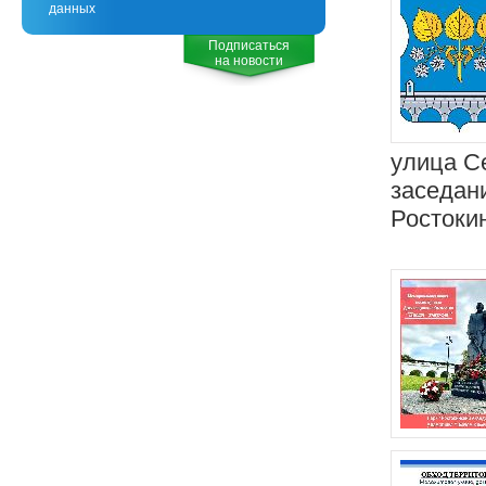
данных
Подписаться
на новости
улица С
заседан
Ростокин