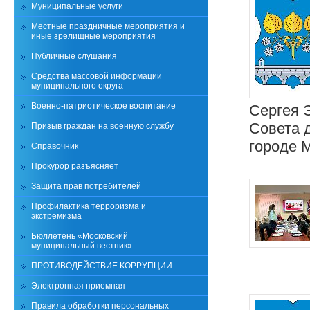
Муниципальные услуги
Местные праздничные мероприятия и
иные зрелищные мероприятия
Публичные слушания
Средства массовой информации
муниципального округа
Военно-патриотическое воспитание
Сергея 
Совета 
Призыв граждан на военную службу
городе 
Справочник
Прокурор разъясняет
Защита прав потребителей
Профилактика терроризма и
экстремизма
Бюллетень «Московский
муниципальный вестник»
ПРОТИВОДЕЙСТВИЕ КОРРУПЦИИ
Электронная приемная
Правила обработки персональных