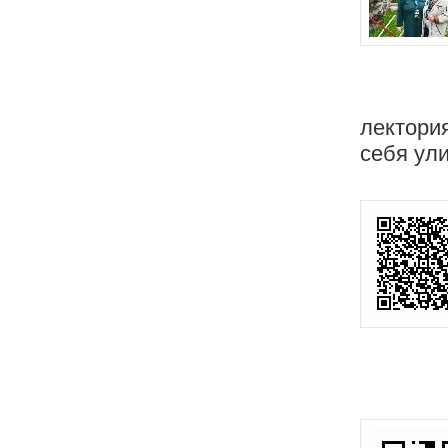
лектори
себя ул