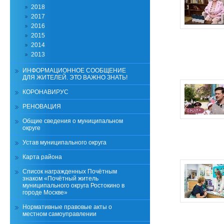
2018
2017
2016
2015
2014
2013
ИНФОРМАЦИОННОЕ СООБЩЕНИЕ
ДЛЯ ЖИТЕЛЕЙ. ЭТО ВАЖНО ЗНАТЬ!
КОРОНАВИРУС
РЕНОВАЦИЯ
Общие сведения о муниципальном
округе
Устав муниципального округа
Карта района
Список награжденных Почётным
знаком «Почётный житель
муниципального округа Ростокино в
городе Москве»
Нормативные правовые акты о
местном самоуправлении