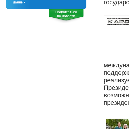
государ
данных
Подписаться
на новости
междуна
поддержк
реализуе
Президе
возможн
президен