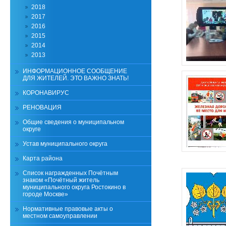
2018
2017
2016
2015
2014
2013
ИНФОРМАЦИОННОЕ СООБЩЕНИЕ
ДЛЯ ЖИТЕЛЕЙ. ЭТО ВАЖНО ЗНАТЬ!
КОРОНАВИРУС
РЕНОВАЦИЯ
Общие сведения о муниципальном
округе
Устав муниципального округа
Карта района
Список награжденных Почётным
знаком «Почётный житель
муниципального округа Ростокино в
городе Москве»
Нормативные правовые акты о
местном самоуправлении