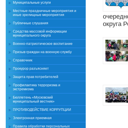
Муниципальные услуги
Местные праздничные мероприятия и
иные зрелищные мероприятия
очередн
округа Р
Публичные слушания
Средства массовой информации
муниципального округа
Военно-патриотическое воспитание
Призыв граждан на военную службу
Справочник
Прокурор разъясняет
Защита прав потребителей
Профилактика терроризма и
экстремизма
Бюллетень «Московский
муниципальный вестник»
ПРОТИВОДЕЙСТВИЕ КОРРУПЦИИ
Электронная приемная
Правила обработки персональных