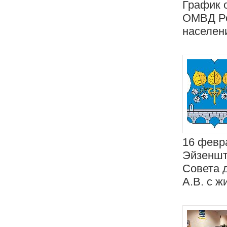
График 
ОМВД Ро
населени
16 февра
Эйзенште
Совета 
А.В. с ж