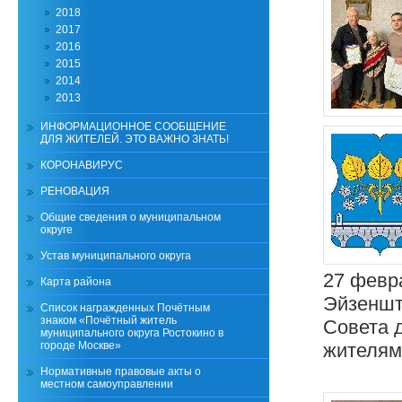
2018
2017
2016
2015
2014
2013
ИНФОРМАЦИОННОЕ СООБЩЕНИЕ
ДЛЯ ЖИТЕЛЕЙ. ЭТО ВАЖНО ЗНАТЬ!
КОРОНАВИРУС
РЕНОВАЦИЯ
Общие сведения о муниципальном
округе
Устав муниципального округа
27 февра
Карта района
Эйзеншт
Список награжденных Почётным
знаком «Почётный житель
Совета 
муниципального округа Ростокино в
городе Москве»
жителям
Нормативные правовые акты о
местном самоуправлении