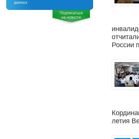
данных
Подписаться
на новости
инвалидо
отчитал
России п
Кордина
летия В