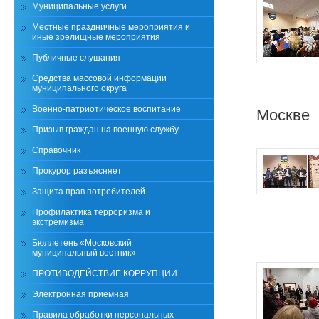
Муниципальные услуги
Местные праздничные мероприятия и
иные зрелищные мероприятия
Публичные слушания
Средства массовой информации
муниципального округа
Военно-патриотическое воспитание
Москве
Призыв граждан на военную службу
Справочник
Прокурор разъясняет
Защита прав потребителей
Профилактика терроризма и
экстремизма
Бюллетень «Московский
муниципальный вестник»
ПРОТИВОДЕЙСТВИЕ КОРРУПЦИИ
Электронная приемная
Правила обработки персональных