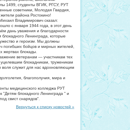
олы 1499, студенты ВГИК, РГСУ, РУТ
енные советники, Молодая Гвардия,
жители района Ростокино!
Михаил Владимирович сказал:
ошло с января 1944 года, в этот день
ём дань уважения и благодарности
 блокадного Ленинграда, которые
мужество и героизм. Мы должны
яч погибших бойцов и мирных жителей,
х жертвах блокады.
важение ветеранам — участникам тех
 уцелевшим блокадникам, труженикам
я воля служит для нас вдохновляющим
долголетия, благополучия, мира и
денты медицинского колледжа РУТ
 "Детям блокадного Ленинграда " и
 под свист снарядов".
Вернуться к списку новостей »