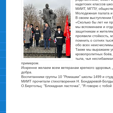
кадетских классов шк
МИИТ, МГПУ, обществ
Молодежная палата и 
В своем выступлении 
«Сколько бы лет ни пр
мы вспоминаем и отда
защитникам и жителям
проявили стойкость, 
помнить о сотнях тыс
обо всех неисчислимы
Также мы выражаем у
кровопролитных боёв,
тыла, чья несгибаема
примером.
Искренне желаем всем ветеранам крепкого здоровья, 
добра.
Воспитанники группы 10 "Ромашки" школы 1499 и сту
МИИТ прочитали стихотворения Н. Бондаревой-Болдык
О.Берггольц: "Блокадная ласточка", "Я говорю с тобой