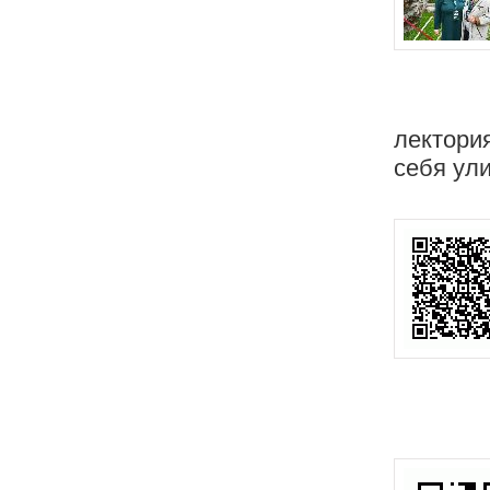
лектори
себя ул