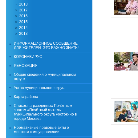
2018
2017
2016
2015
2014
2013
ИНФОРМАЦИОННОЕ СООБЩЕНИЕ
ДЛЯ ЖИТЕЛЕЙ. ЭТО ВАЖНО ЗНАТЬ!
КОРОНАВИРУС
РЕНОВАЦИЯ
Общие сведения о муниципальном
округе
Устав муниципального округа
Карта района
Список награжденных Почётным
знаком «Почётный житель
муниципального округа Ростокино в
городе Москве»
Нормативные правовые акты о
местном самоуправлении