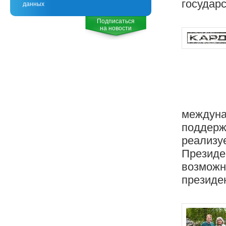
государ
данных
Подписаться
на новости
междуна
поддержк
реализуе
Президе
возможн
президен