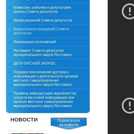
Комиссии, рабочие и депутатские
группы Совета депутатов
Архив решений Совета депутатов
Видеозаписи заседаний Совета
депутатов
Реализация полномочий
Регламент Совета депутатов
муниципального округа Ростокино
ДЕПУТАТСКИЙ ЗАПРОС
Порядок обеспечения доступа к
информации о деятельности органов
местного самоуправления
муниципального округа Ростокино
Правила аккредитации журналистов
средств массовой информации при
органах местного самоуправления
муниципального округа Ростокино
НОВОСТИ
Подписаться
на новости