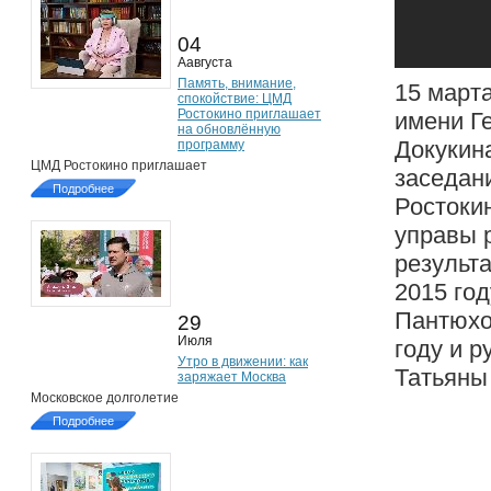
04
Аавгуста
Память, внимание,
15 март
спокойствие: ЦМД
Ростокино приглашает
имени Г
на обновлённую
Докукина
программу
ЦМД Ростокино приглашает
заседан
Подробнее
Ростоки
управы 
результ
2015 го
Пантюхо
29
Июля
году и 
Утро в движении: как
Татьяны
заряжает Москва
Московское долголетие
Подробнее