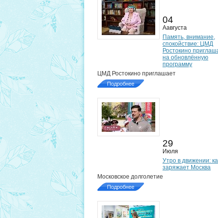
04
Аавгуста
Память, внимание,
спокойствие: ЦМД
Ростокино приглаш
на обновлённую
программу
ЦМД Ростокино приглашает
Подробнее
29
Июля
Утро в движении: ка
заряжает Москва
Московское долголетие
Подробнее