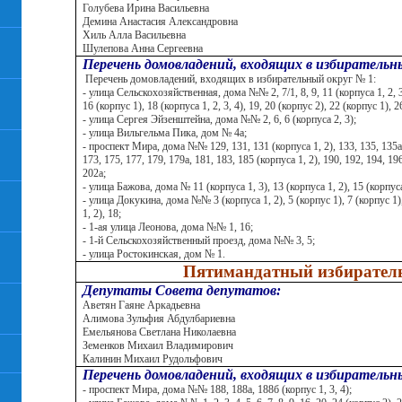
Голубева Ирина Васильевна
Демина Анастасия Александровна
Хиль Алла Васильевна
Шулепова Анна Сергеевна
Перечень домовладений, входящих в избирательны
Перечень домовладений, входящих в избирательный округ № 1:
- улица Сельскохозяйственная, дома №№ 2, 7/1, 8, 9, 11 (корпуса 1, 2, 3, 4
16 (корпус 1), 18 (корпуса 1, 2, 3, 4), 19, 20 (корпус 2), 22 (корпус 1), 2
- улица Сергея Эйзенштейна, дома №№ 2, 6, 6 (корпуса 2, 3);
- улица Вильгельма Пика, дом № 4а;
- проспект Мира, дома №№ 129, 131, 131 (корпуса 1, 2), 133, 135, 135а, 
173, 175, 177, 179, 179а, 181, 183, 185 (корпуса 1, 2), 190, 192, 194, 19
202а;
- улица Бажова, дома № 11 (корпуса 1, 3), 13 (корпуса 1, 2), 15 (корпуса
- улица Докукина, дома №№ 3 (корпуса 1, 2), 5 (корпус 1), 7 (корпус 1),
1, 2), 18;
- 1-ая улица Леонова, дома №№ 1, 16;
- 1-й Сельскохозяйственный проезд, дома №№ 3, 5;
- улица Ростокинская, дом № 1.
Пятимандатный избирател
Депутаты Совета депутатов:
Аветян Гаяне Аркадьевна
Алимова Зульфия Абдулбариевна
Емельянова Светлана Николаевна
Земенков Михаил Владимирович
Калинин Михаил Рудольфович
Перечень домовладений, входящих в избирательны
- проспект Мира, дома №№ 188, 188а, 188б (корпус 1, 3, 4);