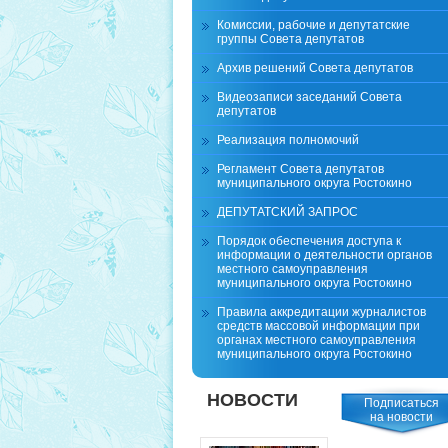
Комиссии, рабочие и депутатские
группы Совета депутатов
Архив решений Совета депутатов
Видеозаписи заседаний Совета
депутатов
Реализация полномочий
Регламент Совета депутатов
муниципального округа Ростокино
ДЕПУТАТСКИЙ ЗАПРОС
Порядок обеспечения доступа к
информации о деятельности органов
местного самоуправления
муниципального округа Ростокино
Правила аккредитации журналистов
средств массовой информации при
органах местного самоуправления
муниципального округа Ростокино
НОВОСТИ
Подписаться
на новости