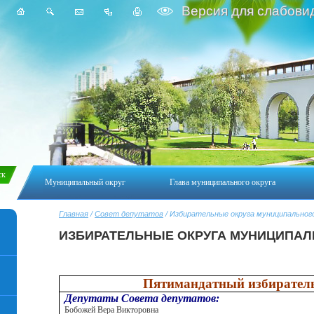
Версия для слабови
Муниципальный округ
Глава муниципального округа
Главная
/
Совет депутатов
/ Избирательные округа муниципальног
ИЗБИРАТЕЛЬНЫЕ ОКРУГА МУНИЦИПАЛ
Пятимандатный избирател
Депутаты Совета депутатов:
Бобожей Вера Викторовна