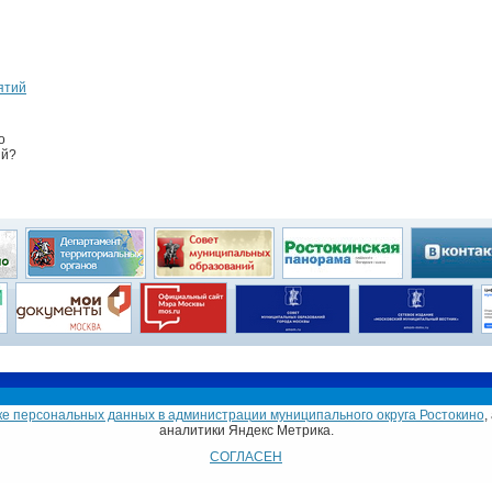
ятий
о
ий?
Глава муниципального округа
Совет депутатов
е персональных данных в администрации муниципального округа Ростокино
,
токино в городе Москве
аналитики Яндекс Метрика.
ейна, дом 6.
СОГЛАСЕН
-66.
Email: morostokino@mail.ru