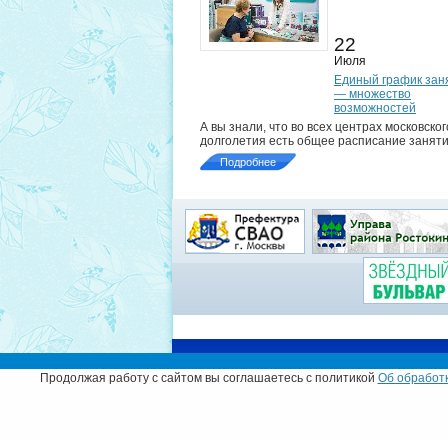
22
Июля
Единый график зан
— множество
возможностей
А вы знали, что во всех центрах московског
долголетия есть общее расписание занят
Подробнее
Муниципальный округ
Продолжая работу с сайтом вы соглашаетесь с политикой
Об обработк
© Администрация муниципального округа Рос
Адрес:
129226, г. Москва, ул. Сергея Эйзеншт
Телефон:
+7 (499) 181-41-12
,
+7 (499) 181-17