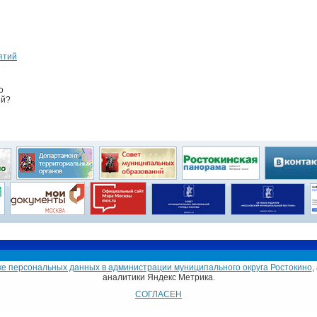
ятий
о
ий?
Глава муниципального округа
Совет депутатов
е персональных данных в администрации муниципального округа Ростокино
,
токино в городе Москве
аналитики Яндекс Метрика.
ейна, дом 6.
СОГЛАСЕН
-66.
Email: morostokino@mail.ru