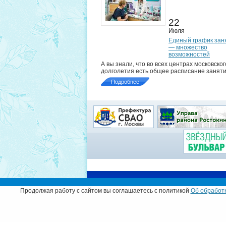
22
Июля
Единый график зан
— множество
возможностей
А вы знали, что во всех центрах московског
долголетия есть общее расписание занят
Подробнее
Муниципальный округ
Продолжая работу с сайтом вы соглашаетесь с политикой
Об обработк
© Администрация муниципального округа Рос
Адрес:
129226, г. Москва, ул. Сергея Эйзеншт
Телефон:
+7 (499) 181-41-12
,
+7 (499) 181-17