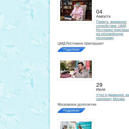
04
Аавгуста
Память, внимание,
спокойствие: ЦМД
Ростокино приглаш
на обновлённую
программу
ЦМД Ростокино приглашает
Подробнее
29
Июля
Утро в движении: ка
заряжает Москва
Московское долголетие
Подробнее