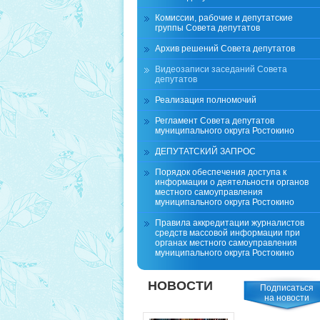
Комиссии, рабочие и депутатские
группы Совета депутатов
Архив решений Совета депутатов
Видеозаписи заседаний Совета
депутатов
Реализация полномочий
Регламент Совета депутатов
муниципального округа Ростокино
ДЕПУТАТСКИЙ ЗАПРОС
Порядок обеспечения доступа к
информации о деятельности органов
местного самоуправления
муниципального округа Ростокино
Правила аккредитации журналистов
средств массовой информации при
органах местного самоуправления
муниципального округа Ростокино
НОВОСТИ
Подписаться
на новости