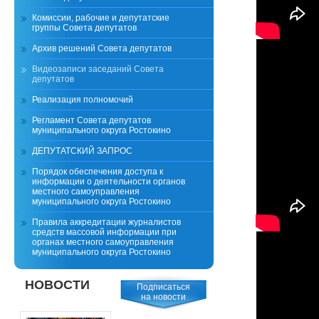
Комиссии, рабочие и депутатские
группы Совета депутатов
Архив решений Совета депутатов
Видеозаписи заседаний Совета
депутатов
Реализация полномочий
Регламент Совета депутатов
муниципального округа Ростокино
ДЕПУТАТСКИЙ ЗАПРОС
Порядок обеспечения доступа к
информации о деятельности органов
местного самоуправления
муниципального округа Ростокино
Правила аккредитации журналистов
средств массовой информации при
органах местного самоуправления
муниципального округа Ростокино
НОВОСТИ
Подписаться
на новости