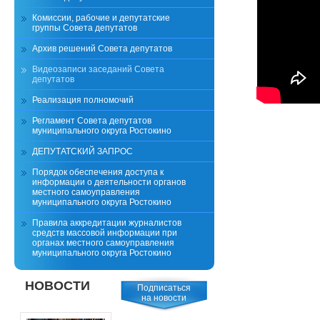
Комиссии, рабочие и депутатские
группы Совета депутатов
Архив решений Совета депутатов
Видеозаписи заседаний Совета
депутатов
Реализация полномочий
Регламент Совета депутатов
муниципального округа Ростокино
ДЕПУТАТСКИЙ ЗАПРОС
Порядок обеспечения доступа к
информации о деятельности органов
местного самоуправления
муниципального округа Ростокино
Правила аккредитации журналистов
средств массовой информации при
органах местного самоуправления
муниципального округа Ростокино
НОВОСТИ
Подписаться
на новости