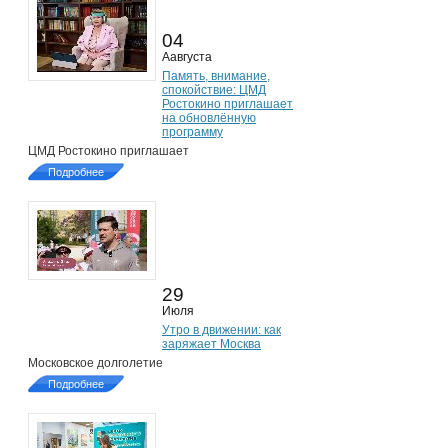
04
Аавгуста
Память, внимание,
спокойствие: ЦМД
Ростокино приглашает
на обновлённую
программу
ЦМД Ростокино приглашает
Подробнее
29
Июля
Утро в движении: как
заряжает Москва
Московское долголетие
Подробнее