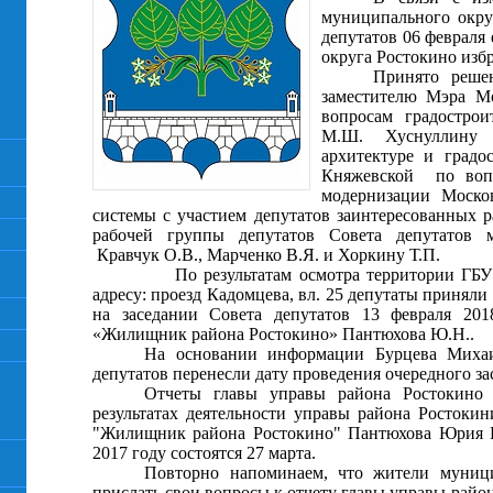
муниципального окру
депутатов 06 февраля
округа Ростокино изб
Принято решен
заместителю Мэра М
вопросам градострои
М.Ш. Хуснуллину
архитектуре и градо
Княжевской по вопр
модернизации Моско
системы с участием депутатов заинтересованных 
рабочей группы депутатов Совета депутатов 
Кравчук О.В., Марченко В.Я. и Хоркину Т.П.
По результатам осмотра территории ГБУ «
адресу: проезд Кадомцева, вл. 25 депутаты принял
на заседании Совета депутатов 13 февраля 201
«Жилищник района Ростокино» Пантюхова Ю.Н..
На основании информации Бурцева Михаи
депутатов перенесли дату проведения очередного зас
Отчеты главы управы района Ростокино
результатах деятельности управы района Ростоки
"Жилищник района Ростокино" Пантюхова Юрия Н
2017 году состоятся 27 марта.
Повторно напоминаем, что жители муници
прислать свои вопросы к отчету главы управы район