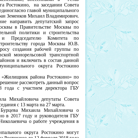
га Ростокино, на заседании Совета
 единогласно главой муниципального
ран Земенков Михаил Владимирович.
ие направить депутатский запрос
осквы в Правительстве Москвы по
тельной политики и строительства
 и Председателю Комитета по
строительству города Москвы Ю.В.
осу создания рабочей группы по
вской монорельсовой транспортной
районов и включить в состав данной
муниципального округа Ростокино
Жилищник района Ростокино» по
и решение рассмотреть данный вопрос
8 года с участием директора ГБУ
ла Михайловича депутаты Совета
едания с 13 марта на 27 марта.
 Бурцева Михаила Михайловича о
нио в 2017 году и руководителя ГБУ
иколаевича о работе учреждения в
пального округа Ростокино могут
а Ростокино до 12 февраля 2018 года