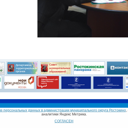
Глава муниципального округа
Совет депутатов
е персональных данных в администрации муниципального округа Ростокино
,
токино в городе Москве
аналитики Яндекс Метрика.
ейна, дом 6.
СОГЛАСЕН
-66.
Email: morostokino@mail.ru