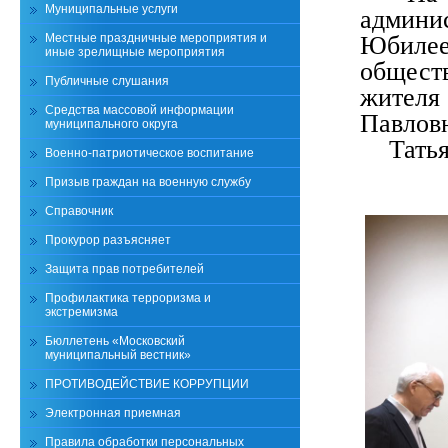
Муниципальные услуги
админ
Местные праздничные мероприятия и
Юбилее
иные зрелищные мероприятия
общест
Публичные слушания
жителя
Средства массовой информации
Павлов
муниципального округа
Тать
Военно-патриотическое воспитание
Призыв граждан на военную службу
Справочник
Прокурор разъясняет
Защита прав потребителей
Профилактика терроризма и
экстремизма
Бюллетень «Московский
муниципальный вестник»
ПРОТИВОДЕЙСТВИЕ КОРРУПЦИИ
Электронная приемная
Правила обработки персональных