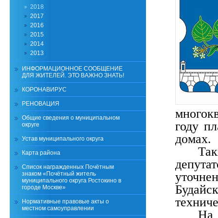
2018
2017
2016
2015
2014
2013
ИНФОРМАЦИОННОЕ СООБЩЕНИЕ
ДЛЯ ЖИТЕЛЕЙ. ЭТО ВАЖНО ЗНАТЬ!
КОРОНАВИРУС
РЕНОВАЦИЯ
многок
Общие сведения о муниципальном
году пл
округе
домах.
Устав муниципального округа
Та
Карта района
депута
Список награжденных Почётным
уточне
знаком «Почётный житель
муниципального округа Ростокино в
Будай
городе Москве»
техниче
Нормативные правовые акты о
местном самоуправлении
На