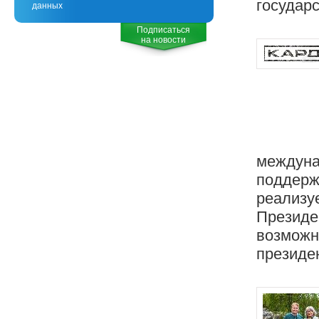
государ
данных
Подписаться
на новости
междуна
поддержк
реализуе
Президе
возможн
президен