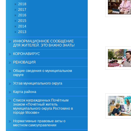
2018
2017
2016
2015
2014
2013
ИНФОРМАЦИОННОЕ СООБЩЕНИЕ
ДЛЯ ЖИТЕЛЕЙ. ЭТО ВАЖНО ЗНАТЬ!
КОРОНАВИРУС
РЕНОВАЦИЯ
Общие сведения о муниципальном
округе
Устав муниципального округа
Карта района
Список награжденных Почётным
знаком «Почётный житель
муниципального округа Ростокино в
городе Москве»
Нормативные правовые акты о
местном самоуправлении