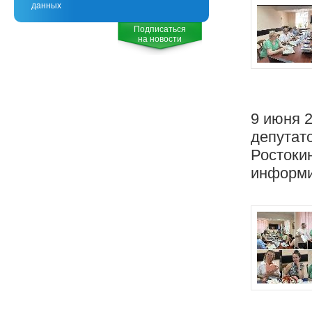
данных
Подписаться
на новости
9 июня 
депутат
Ростоки
информи