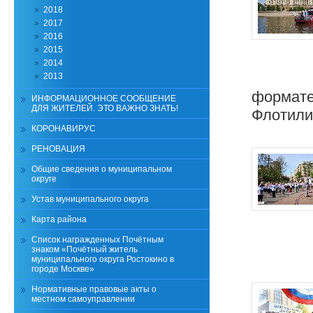
2018
2017
2016
2015
2014
2013
формате
ИНФОРМАЦИОННОЕ СООБЩЕНИЕ
ДЛЯ ЖИТЕЛЕЙ. ЭТО ВАЖНО ЗНАТЬ!
Флотили
КОРОНАВИРУС
РЕНОВАЦИЯ
Общие сведения о муниципальном
округе
Устав муниципального округа
Карта района
Список награжденных Почётным
знаком «Почётный житель
муниципального округа Ростокино в
городе Москве»
Нормативные правовые акты о
местном самоуправлении