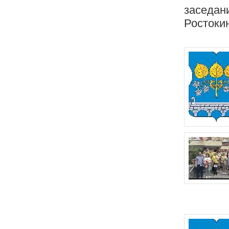
заседан
Ростоки