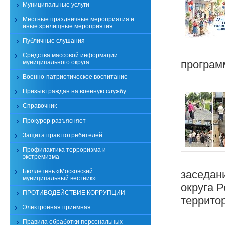
Муниципальные услуги
Местные праздничные мероприятия и
иные зрелищные мероприятия
Публичные слушания
Средства массовой информации
програм
муниципального округа
Военно-патриотическое воспитание
Призыв граждан на военную службу
Справочник
Прокурор разъясняет
Защита прав потребителей
Профилактика терроризма и
экстремизма
Бюллетень «Московский
заседан
муниципальный вестник»
округа 
ПРОТИВОДЕЙСТВИЕ КОРРУПЦИИ
территор
Электронная приемная
Правила обработки персональных