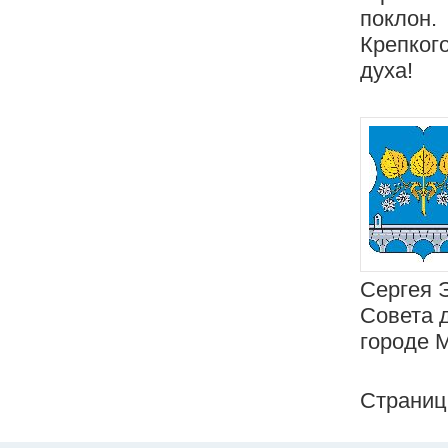
поклон.
Крепког
духа!
Сергея 
Совета 
городе 
Страни