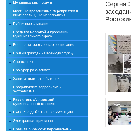
Сергея 
Муниципальные услуги
заседан
Местные праздничные мероприятия и
иные зрелищные мероприятия
Ростокин
Публичные слушания
Средства массовой информации
муниципального округа
Военно-патриотическое воспитание
Призыв граждан на военную службу
Справочник
Прокурор разъясняет
Защита прав потребителей
Профилактика терроризма и
экстремизма
Бюллетень «Московский
муниципальный вестник»
ПРОТИВОДЕЙСТВИЕ КОРРУПЦИИ
Электронная приемная
Правила обработки персональных