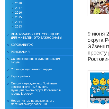
2018
2017
2016
2015
2014
2013
9 июня 
ИНФОРМАЦИОННОЕ СООБЩЕНИЕ
ДЛЯ ЖИТЕЛЕЙ. ЭТО ВАЖНО ЗНАТЬ!
округа Р
КОРОНАВИРУС
Эйзеншт
проекту
РЕНОВАЦИЯ
Ростокин
Общие сведения о муниципальном
округе
Устав муниципального округа
Карта района
Список награжденных Почётным
знаком «Почётный житель
муниципального округа Ростокино в
городе Москве»
Нормативные правовые акты о
местном самоуправлении