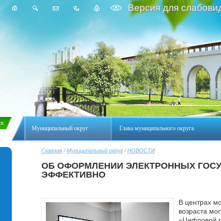
Версия для слабови
Муниципальный округ
Глава муниципального округа
Главная
/
Муниципальный округ
/
НОВОСТИ
ОБ ОФОРМЛЕНИИ ЭЛЕКТРОННЫХ ГОСУС
ЭФФЕКТИВНО
В центрах м
возраста мог
«Цифровой г