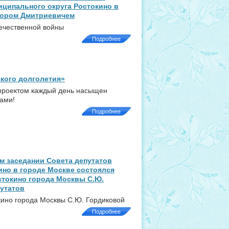
ципального округа Ростокино в
тором Дмитриевичем
течественной войны
Подробнее
ского долголетия»
 проектом каждый день насыщен
ами!
Подробнее
ом заседании Совета депутатов
ино в городе Москве состоялся
стокино города Москвы С.Ю.
утатов
кино города Москвы С.Ю. Гордиковой
Подробнее