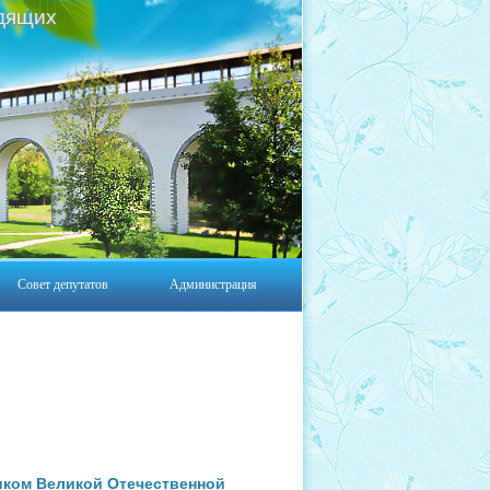
дящих
Совет депутатов
Администрация
иком Великой Отечественной