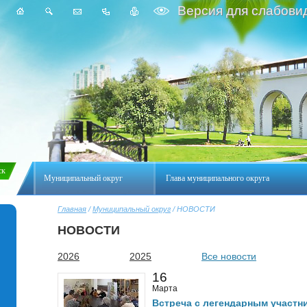
Версия для слабови
Муниципальный округ
Глава муниципального округа
Главная
/
Муниципальный округ
/ НОВОСТИ
НОВОСТИ
2026
2025
Все новости
16
Марта
Встреча с легендарным участн