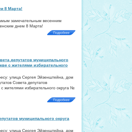
м 8 Марта!
самым замечательным весенним
нским днем 8 Марта!
Подробнее
овета депутатов муниципального
скве с жителями избирательного
дресу: улица Сергея Эйзенштейна, дом
утатов Совета депутатов
 с жителями избирательного округа №
Подробнее
епутатов муниципального округа
дресу: улица Сергея Эйзенштейна, дом