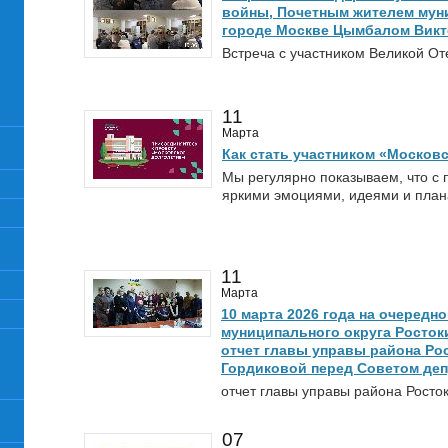
войны, Почетным жителем муни
городе Москве Цымбалом Вик
Встреча с участником Великой О
11
Марта
Как стать участником «Москов
Мы регулярно показываем, что с
яркими эмоциями, идеями и план
11
Марта
10 марта 2026 года на очередн
муниципального округа Росток
отчет главы управы района Ро
Гордиковой перед Советом деп
отчет главы управы района Росто
07