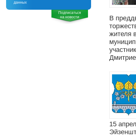
данных
Подписаться
В предд
на новости
торжест
жителя 
муницип
участни
Дмитрие
15 апрел
Эйзеншт