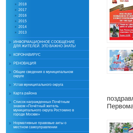
2018
2017
2016
2015
2014
2013
ИНФОРМАЦИОННОЕ СООБЩЕНИЕ
ДЛЯ ЖИТЕЛЕЙ. ЭТО ВАЖНО ЗНАТЬ!
КОРОНАВИРУС
РЕНОВАЦИЯ
Общие сведения о муниципальном
округе
Устав муниципального округа
Карта района
поздрав
Список награжденных Почётным
Первома
знаком «Почётный житель
муниципального округа Ростокино в
городе Москве»
Нормативные правовые акты о
местном самоуправлении