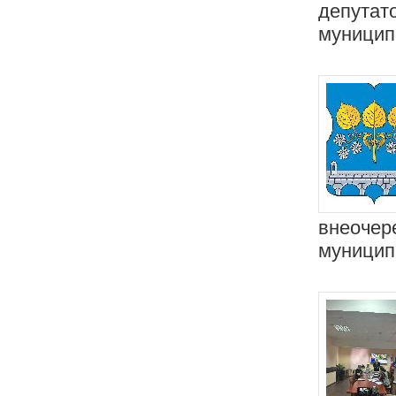
депутат
муницип
внеочер
муницип