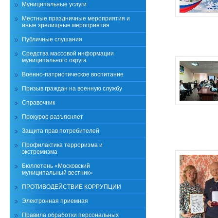
Муниципальные услуги
Местные праздничные мероприятия и
иные зрелищные мероприятия
Публичные слушания
Средства массовой информации
муниципального округа
Военно-патриотическое воспитание
Призыв граждан на военную службу
Справочник
Прокурор разъясняет
Защита прав потребителей
Профилактика терроризма и
экстремизма
Бюллетень «Московский
муниципальный вестник»
ПРОТИВОДЕЙСТВИЕ КОРРУПЦИИ
Электронная приемная
Правила обработки персональных