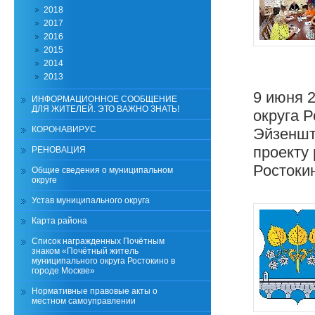
2018
2017
2016
2015
2014
2013
9 июня 
ИНФОРМАЦИОННОЕ СООБЩЕНИЕ
ДЛЯ ЖИТЕЛЕЙ. ЭТО ВАЖНО ЗНАТЬ!
округа Р
КОРОНАВИРУС
Эйзеншт
проекту
РЕНОВАЦИЯ
Ростокин
Общие сведения о муниципальном
округе
Устав муниципального округа
Карта района
Список награжденных Почётным
знаком «Почётный житель
муниципального округа Ростокино в
городе Москве»
Нормативные правовые акты о
местном самоуправлении