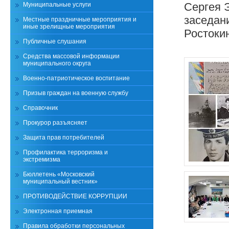
Сергея 
Муниципальные услуги
заседан
Местные праздничные мероприятия и
иные зрелищные мероприятия
Ростокин
Публичные слушания
Средства массовой информации
муниципального округа
Военно-патриотическое воспитание
Призыв граждан на военную службу
Справочник
Прокурор разъясняет
Защита прав потребителей
Профилактика терроризма и
экстремизма
Бюллетень «Московский
муниципальный вестник»
ПРОТИВОДЕЙСТВИЕ КОРРУПЦИИ
Электронная приемная
Правила обработки персональных