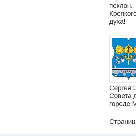
поклон.
Крепког
духа!
Сергея 
Совета 
городе 
Страни