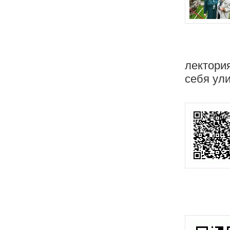
лектори
себя ул