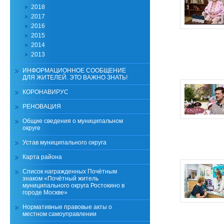
2018
2017
2016
2015
2014
2013
ИНФОРМАЦИОННОЕ СООБЩЕНИЕ
ДЛЯ ЖИТЕЛЕЙ. ЭТО ВАЖНО ЗНАТЬ!
КОРОНАВИРУС
РЕНОВАЦИЯ
Общие сведения о муниципальном
округе
Устав муниципального округа
Карта района
Список награжденных Почётным
знаком «Почётный житель
муниципального округа Ростокино в
городе Москве»
Нормативные правовые акты о
местном самоуправлении