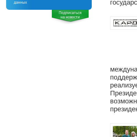
государ
данных
Подписаться
на новости
междуна
поддержк
реализуе
Президе
возможн
президен