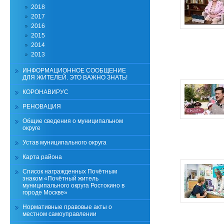
2018
2017
2016
2015
2014
2013
ИНФОРМАЦИОННОЕ СООБЩЕНИЕ
ДЛЯ ЖИТЕЛЕЙ. ЭТО ВАЖНО ЗНАТЬ!
КОРОНАВИРУС
РЕНОВАЦИЯ
Общие сведения о муниципальном
округе
Устав муниципального округа
Карта района
Список награжденных Почётным
знаком «Почётный житель
муниципального округа Ростокино в
городе Москве»
Нормативные правовые акты о
местном самоуправлении