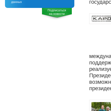
государ
данных
Подписаться
на новости
междуна
поддержк
реализуе
Президе
возможн
президен