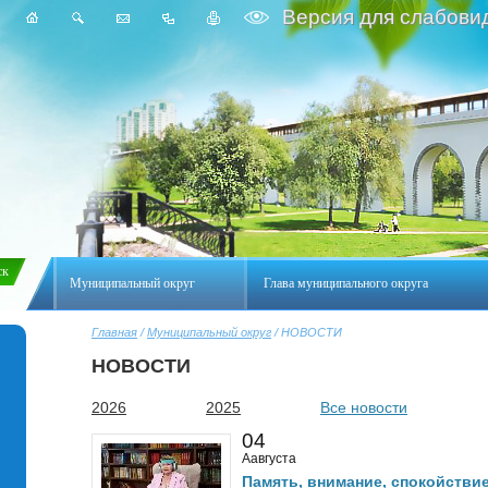
Версия для слабови
Муниципальный округ
Глава муниципального округа
Главная
/
Муниципальный округ
/ НОВОСТИ
НОВОСТИ
2026
2025
Все новости
04
Аавгуста
Память, внимание, спокойстви