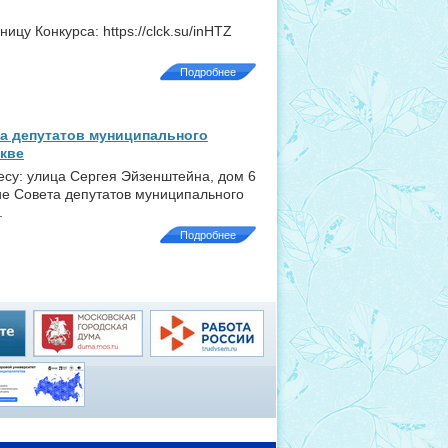
у Конкурса: https://clck.su/inHTZ
Подробнее
а депутатов муниципального
скве
ресу: улица Сергея Эйзенштейна, дом 6
ие Совета депутатов муниципального
.
Подробнее