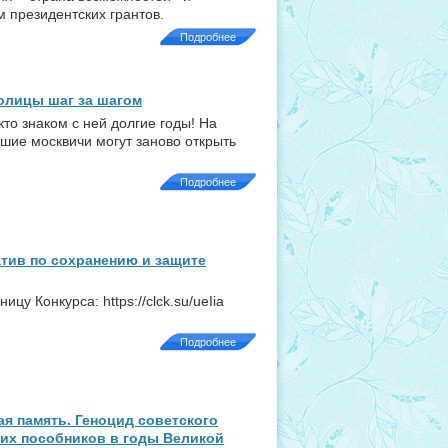
 президентских грантов.
Подробнее
олицы шаг за шагом
кто знаком с ней долгие годы! На
шие москвичи могут заново открыть
Подробнее
тив по сохранению и защите
у Конкурса: https://clck.su/ueIia
Подробнее
я память. Геноцид советского
 их пособников в годы Великой