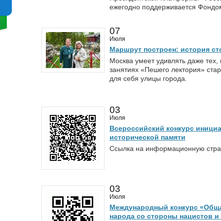
ежегодно поддерживается Фондом
07
Июля
Маршрут построен: история ст
Москва умеет удивлять даже тех, 
занятиях «Пешего лектория» стар
для себя улицы города.
03
Июля
Всероссийский конкурс инициа
исторической памяти
Ссылка на информационную страниц
03
Июля
Международный конкурс «Обща
народа со стороны нацистов и