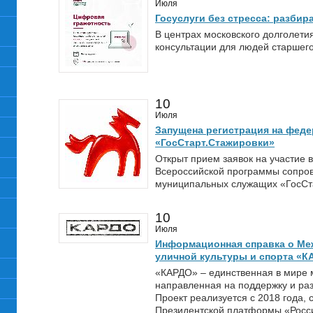
Июля
Госуслуги без стресса: разбир
В центрах московского долголет
консультации для людей старшего
10
Июля
Запущена регистрация на фед
«ГосСтарт.Стажировки»
Открыт прием заявок на участие 
Всероссийской программы сопро
муниципальных служащих «ГосСт
10
Июля
Информационная справка о Ме
уличной культуры и спорта «К
«КАРДО» – единственная в мире 
направленная на поддержку и раз
Проект реализуется с 2018 года, 
Президентской платформы «Росси