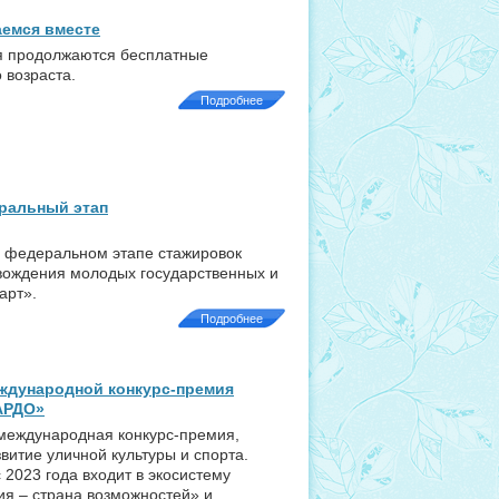
аемся вместе
ия продолжаются бесплатные
 возраста.
Подробнее
еральный этап
в федеральном этапе стажировок
вождения молодых государственных и
арт».
Подробнее
ждународной конкурс-премия
АРДО»
международная конкурс-премия,
витие уличной культуры и спорта.
с 2023 года входит в экосистему
я – страна возможностей» и