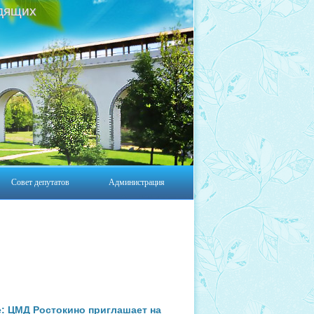
дящих
Совет депутатов
Администрация
е: ЦМД Ростокино приглашает на