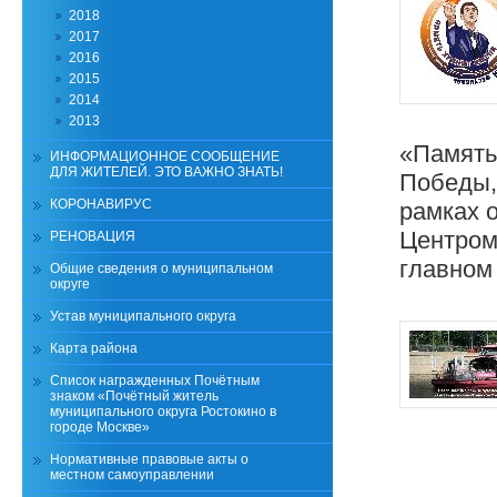
2018
2017
2016
2015
2014
2013
«Память
ИНФОРМАЦИОННОЕ СООБЩЕНИЕ
ДЛЯ ЖИТЕЛЕЙ. ЭТО ВАЖНО ЗНАТЬ!
Победы,
КОРОНАВИРУС
рамках 
Центром
РЕНОВАЦИЯ
главном
Общие сведения о муниципальном
округе
Устав муниципального округа
Карта района
Список награжденных Почётным
знаком «Почётный житель
муниципального округа Ростокино в
городе Москве»
Нормативные правовые акты о
местном самоуправлении