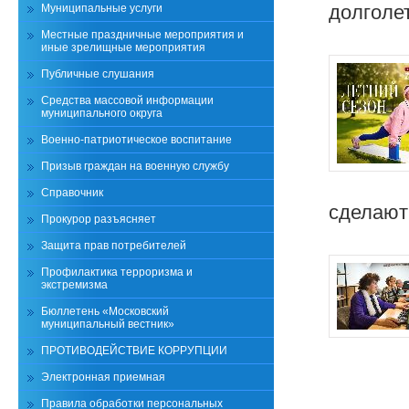
долголе
Муниципальные услуги
Местные праздничные мероприятия и
иные зрелищные мероприятия
Публичные слушания
Средства массовой информации
муниципального округа
Военно-патриотическое воспитание
Призыв граждан на военную службу
Справочник
сделают
Прокурор разъясняет
Защита прав потребителей
Профилактика терроризма и
экстремизма
Бюллетень «Московский
муниципальный вестник»
ПРОТИВОДЕЙСТВИЕ КОРРУПЦИИ
Электронная приемная
Правила обработки персональных