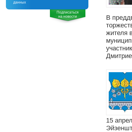
данных
Подписаться
В предд
на новости
торжест
жителя 
муницип
участни
Дмитрие
15 апрел
Эйзеншт