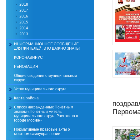
2018
2017
2016
2015
2014
2013
ИНФОРМАЦИОННОЕ СООБЩЕНИЕ
ДЛЯ ЖИТЕЛЕЙ. ЭТО ВАЖНО ЗНАТЬ!
КОРОНАВИРУС
РЕНОВАЦИЯ
Общие сведения о муниципальном
округе
Устав муниципального округа
Карта района
поздрав
Список награжденных Почётным
Первома
знаком «Почётный житель
муниципального округа Ростокино в
городе Москве»
Нормативные правовые акты о
местном самоуправлении