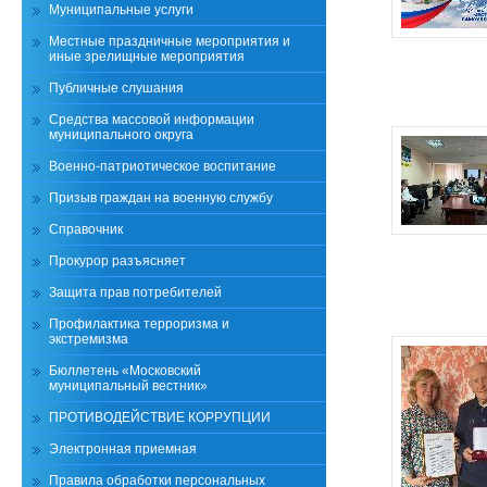
Муниципальные услуги
Местные праздничные мероприятия и
иные зрелищные мероприятия
Публичные слушания
Средства массовой информации
муниципального округа
Военно-патриотическое воспитание
Призыв граждан на военную службу
Справочник
Прокурор разъясняет
Защита прав потребителей
Профилактика терроризма и
экстремизма
Бюллетень «Московский
муниципальный вестник»
ПРОТИВОДЕЙСТВИЕ КОРРУПЦИИ
Электронная приемная
Правила обработки персональных