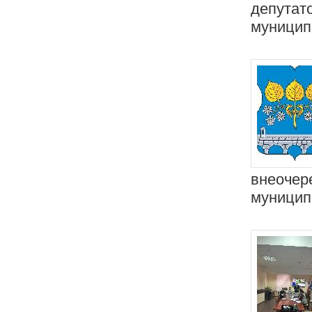
депутат
муницип
внеочер
муницип