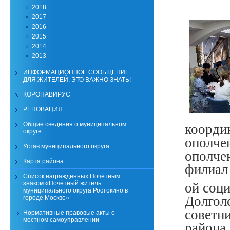
2018
2017
2016
2015
2014
2013
ИНФОРМАЦИОННОЕ СООБЩЕНИЕ
ДЛЯ ЖИТЕЛЕЙ. ЭТО ВАЖНО ЗНАТЬ!
КОРОНАВИРУС
РЕНОВАЦИЯ
Общие сведения о муниципальном
коорди
округе
ополче
Устав муниципального округа
ополче
Карта района
филиал
Список награжденных Почётным
знаком «Почётный житель
ой соц
муниципального округа Ростокино в
Долгол
городе Москве»
советн
Нормативные правовые акты о
местном самоуправлении
района.