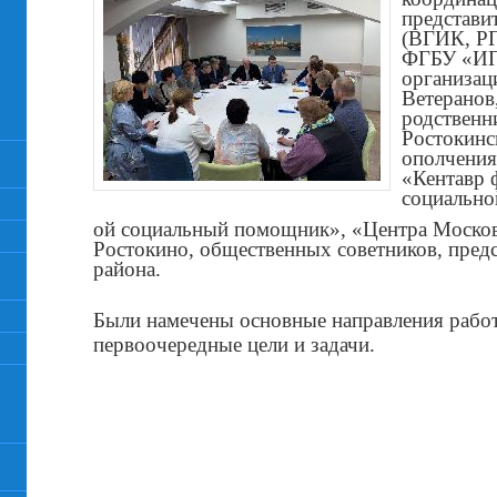
представи
(ВГИК, Р
ФГБУ «ИП
организац
Ветеранов
родственн
Ростокинс
ополчения
«Кентавр
социальн
ой социальный помощник», «Центра Москов
Ростокино, общественных советников, пред
района.
Были намечены основные направления работ
первоочередные цели и задачи.