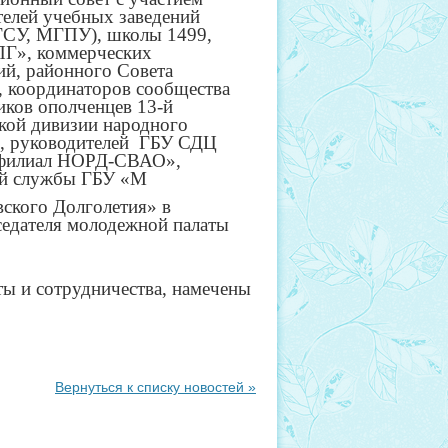
телей учебных заведений
ГСУ, МГПУ), школы 1499,
Г», коммерческих
ий, районного Совета
, координаторов сообщества
иков ополченцев 13-й
кой дивизии народного
, руководителей
ГБУ СДЦ
 филиал НОРД-СВАО»,
ой службы ГБУ «М
ского Долголетия» в
седателя молодежной палаты
ы и сотрудничества, намечены
Вернуться к списку новостей »