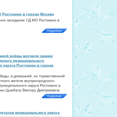
 Ростокино в городе Москве
дное заседание СД МО Ростокино в
Подробнее
енной войны вручили звание
дского муниципального
 округа Ростокино в городе
беды, в домашней, но торжественной
ётного жителя внутригородского
униципального округа Ростокино в
йны Цымбалу Виктору Дмитриевичу.
Подробнее
путатов муниципального округа