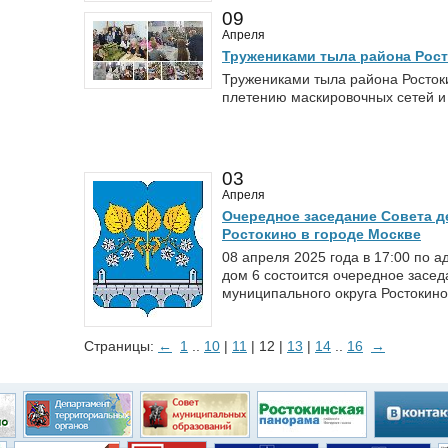
09
Апреля
Тружениками тыла района Рос
Тружениками тыла района Росток
плетению маскировочных сетей и
03
Апреля
Очередное заседание Совета д
Ростокино в городе Москве
08 апреля 2025 года в 17:00 по 
дом 6 состоится очередное засед
муниципального округа Ростокино
Страницы:
←
1
..
10
|
11
| 12 |
13
|
14
..
16
→