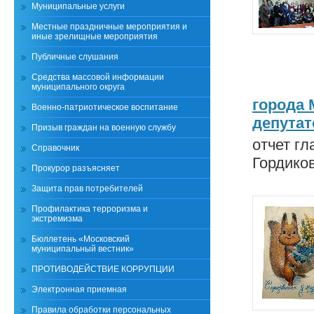
Муниципальные услуги
Местные праздничные мероприятия и
иные зрелищные мероприятия
Публичные слушания
Средства массовой информации
муниципального округа
города 
Военно-патриотическое воспитание
депутат
Призыв граждан на военную службу
отчет г
Справочник
Гордико
Прокурор разъясняет
Защита прав потребителей
Профилактика терроризма и
экстремизма
Бюллетень «Московский
муниципальный вестник»
ПРОТИВОДЕЙСТВИЕ КОРРУПЦИИ
Электронная приемная
Правила обработки персональных