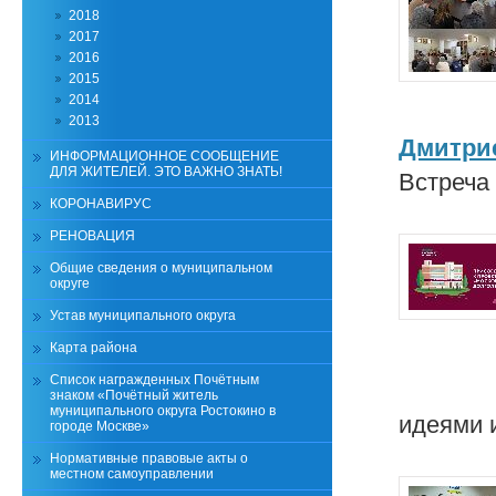
2018
2017
2016
2015
2014
2013
Дмитри
ИНФОРМАЦИОННОЕ СООБЩЕНИЕ
ДЛЯ ЖИТЕЛЕЙ. ЭТО ВАЖНО ЗНАТЬ!
Встреча
КОРОНАВИРУС
РЕНОВАЦИЯ
Общие сведения о муниципальном
округе
Устав муниципального округа
Карта района
Список награжденных Почётным
знаком «Почётный житель
муниципального округа Ростокино в
идеями 
городе Москве»
Нормативные правовые акты о
местном самоуправлении