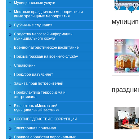
Муниципальные услуги
Местные праздничные мероприятия и
иные зрелищные мероприятия
муницип
Публичные слушания
Средства массовой информации
муниципального округа
Военно-патриотическое воспитание
Призыв граждан на военную службу
Справочник
Прокурор разъясняет
Защита прав потребителей
праздни
Профилактика терроризма и
экстремизма
Бюллетень «Московский
муниципальный вестник»
ПРОТИВОДЕЙСТВИЕ КОРРУПЦИИ
Электронная приемная
Правила обработки персональных