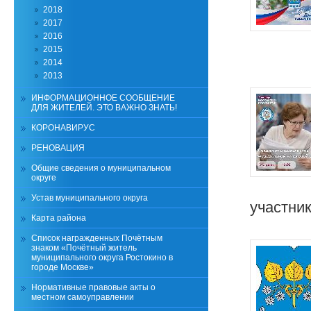
2018
2017
2016
2015
2014
2013
ИНФОРМАЦИОННОЕ СООБЩЕНИЕ
ДЛЯ ЖИТЕЛЕЙ. ЭТО ВАЖНО ЗНАТЬ!
КОРОНАВИРУС
РЕНОВАЦИЯ
Общие сведения о муниципальном
округе
Устав муниципального округа
участни
Карта района
Список награжденных Почётным
знаком «Почётный житель
муниципального округа Ростокино в
городе Москве»
Нормативные правовые акты о
местном самоуправлении