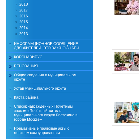
2018
2017
2016
2015
2014
2013
ИНФОРМАЦИОННОЕ СООБЩЕНИЕ
ДЛЯ ЖИТЕЛЕЙ. ЭТО ВАЖНО ЗНАТЬ!
КОРОНАВИРУС
РЕНОВАЦИЯ
Общие сведения о муниципальном
округе
Устав муниципального округа
Карта района
Список награжденных Почётным
знаком «Почётный житель
муниципального округа Ростокино в
городе Москве»
Нормативные правовые акты о
местном самоуправлении