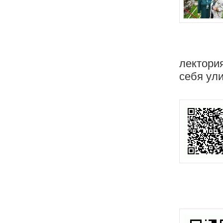
лектори
себя ул