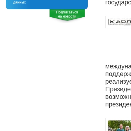
государ
данных
Подписаться
на новости
междуна
поддержк
реализуе
Президе
возможн
президен