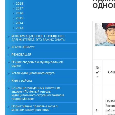
2018
ОДНОГ
2017
2016
2015
2014
2013
ИНФОРМАЦИОННОЕ СООБЩЕНИЕ
ДЛЯ ЖИТЕЛЕЙ. ЭТО ВАЖНО ЗНАТЬ!
КОРОНАВИРУС
РЕНОВАЦИЯ
Общие сведения о муниципальном
округе
№
п/
ОМ
Устав муниципального округа
п
Карта района
Список награжденных Почётным
знаком «Почётный житель
муниципального округа Ростокино в
городе Москве»
ОМВ
Росси
Нормативные правовые акты о
местном самоуправлении
1
район
Росто