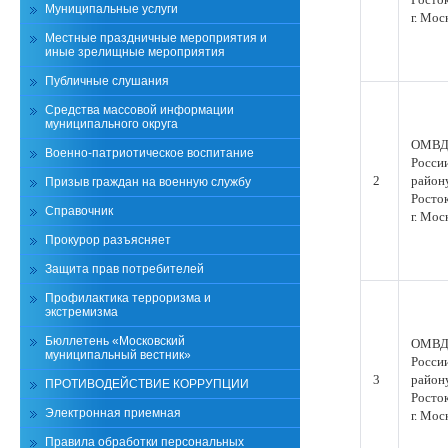
Муниципальные услуги
г. Мос
Местные праздничные мероприятия и
иные зрелищные мероприятия
Публичные слушания
Средства массовой информации
муниципального округа
ОМВ
Военно-патриотическое воспитание
Росси
2
район
Призыв граждан на военную службу
Росто
Справочник
г. Мос
Прокурор разъясняет
Защита прав потребителей
Профилактика терроризма и
экстремизма
Бюллетень «Московский
ОМВ
муниципальный вестник»
Росси
3
район
ПРОТИВОДЕЙСТВИЕ КОРРУПЦИИ
Росто
Электронная приемная
г. Мос
Правила обработки персональных