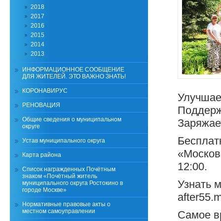
2018
2017
2016
2015
2014
2013
ИНФОРМАЦИОННОЕ СООБЩЕНИЕ
ДЛЯ ЖИТЕЛЕЙ. ЭТО ВАЖНО ЗНАТЬ!
КОРОНАВИРУС
Улучшае
РЕНОВАЦИЯ
Поддерж
Общие сведения о муниципальном
Заряжае
округе
Бесплат
Устав муниципального округа
«Москов
Карта района
12:00.
Список награжденных Почётным
знаком «Почётный житель
Узнать м
муниципального округа Ростокино в
городе Москве»
after55.
Нормативные правовые акты о
местном самоуправлении
Самое в