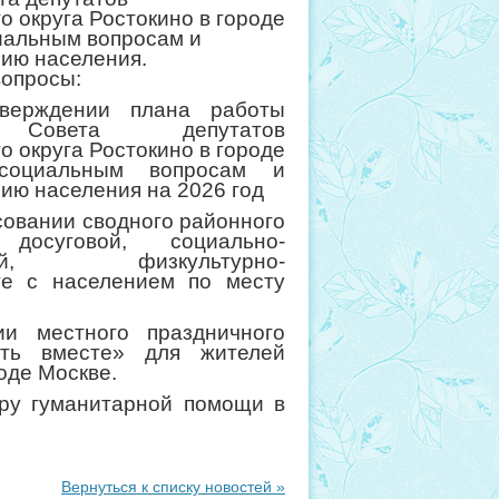
о округа Ростокино в городе
иальным вопросам и
ию населения.
опросы:
верждении плана работы
 Совета депутатов
о округа Ростокино в городе
социальным вопросам и
ю населения на 2026 год
совании сводного районного
осуговой, социально-
ьной, физкультурно-
те с населением по месту
и местного праздничного
ыть вместе» для жителей
оде Москве.
ору гуманитарной помощи в
Вернуться к списку новостей »