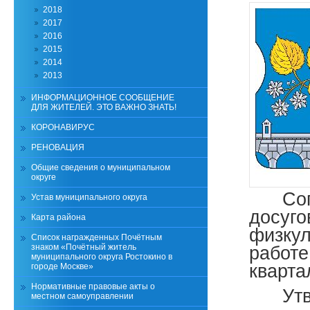
2018
2017
2016
2015
2014
2013
ИНФОРМАЦИОННОЕ СООБЩЕНИЕ
ДЛЯ ЖИТЕЛЕЙ. ЭТО ВАЖНО ЗНАТЬ!
КОРОНАВИРУС
РЕНОВАЦИЯ
Общие сведения о муниципальном
округе
Со
Устав муниципального округа
досуг
Карта района
физку
Список награжденных Почётным
знаком «Почётный житель
работе
муниципального округа Ростокино в
кварта
городе Москве»
Нормативные правовые акты о
Ут
местном самоуправлении