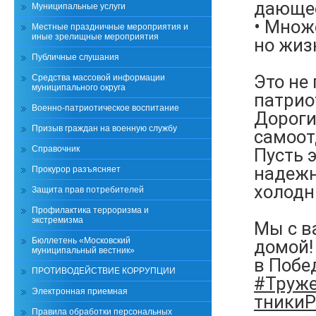
дающее
Муниципальные услуги
• Множ
Местные праздничные мероприятия и
иные зрелищные мероприятия
но жиз
Публичные слушания
Это не 
Средства массовой информации
муниципального округа
патрио
Военно-патриотическое воспитание
Дороги
Призыв граждан на военную службу
самоот
Справочник
Пусть 
надежн
Прокурор разъясняет
холодн
Защита прав потребителей
Профилактика терроризма и
экстремизма
Мы с в
Бюллетень «Московский
домой!
муниципальный вестник»
в Побе
ПРОТИВОДЕЙСТВИЕ КОРРУПЦИИ
#Труж
Электронная приемная
тники
Правила обработки персональных