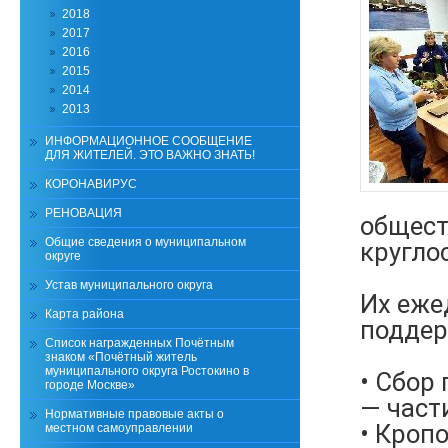
2018
2017
2016
2015
2014
2013
ИНФОРМАЦИОННОЕ СООБЩЕНИЕ
ДЛЯ ЖИТЕЛЕЙ. ЭТО ВАЖНО ЗНАТЬ!
КОРОНАВИРУС
РЕНОВАЦИЯ
общест
Общие сведения о муниципальном
кругло
округе
Устав муниципального округа
Их еже
Карта района
поддер
Список награжденных Почётным
знаком «Почётный житель
муниципального округа Ростокино в
• Сбор
городе Москве»
— част
Нормативные правовые акты о
• Кроп
местном самоуправлении