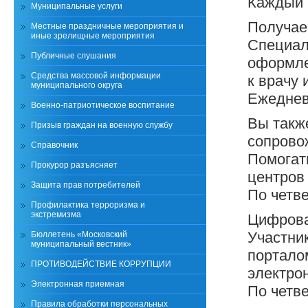
Каждый 
Муниципальные услуги
Получае
Местные праздничные мероприятия и
иные зрелищные мероприятия
Специал
Публичные слушания
оформле
Средства массовой информации
к врачу 
муниципального округа
Ежеднев
Военно-патриотическое воспитание
Вы такж
Призыв граждан на военную службу
сопрово
Справочник
Помогат
Прокурор разъясняет
центров
Защита прав потребителей
По четве
Профилактика терроризма и
экстремизма
Цифрова
Участни
Бюллетень «Московский
муниципальный вестник»
портало
ПРОТИВОДЕЙСТВИЕ КОРРУПЦИИ
электрон
Электронная приемная
По четве
Правила обработки персональных