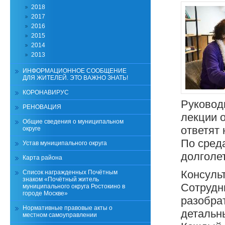
2018
2017
2016
2015
2014
2013
ИНФОРМАЦИОННОЕ СООБЩЕНИЕ
ДЛЯ ЖИТЕЛЕЙ. ЭТО ВАЖНО ЗНАТЬ!
КОРОНАВИРУС
Руковод
РЕНОВАЦИЯ
лекции о
Общие сведения о муниципальном
ответят
округе
По среда
Устав муниципального округа
долголе
Карта района
Консуль
Список награжденных Почётным
знаком «Почётный житель
Сотрудн
муниципального округа Ростокино в
городе Москве»
разобрат
Нормативные правовые акты о
детальн
местном самоуправлении