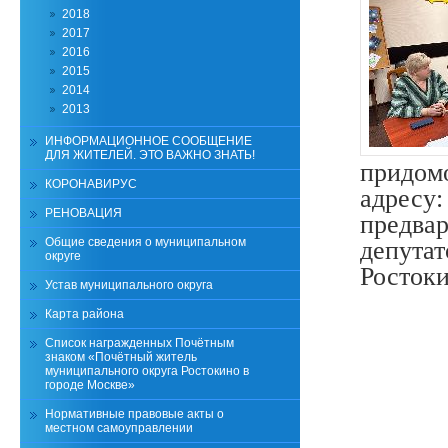
2018
2017
2016
2015
2014
2013
ИНФОРМАЦИОННОЕ СООБЩЕНИЕ
ДЛЯ ЖИТЕЛЕЙ. ЭТО ВАЖНО ЗНАТЬ!
придомо
КОРОНАВИРУС
адресу:
РЕНОВАЦИЯ
предвар
Общие сведения о муниципальном
депутат
округе
Ростоки
Устав муниципального округа
Карта района
Список награжденных Почётным
знаком «Почётный житель
муниципального округа Ростокино в
городе Москве»
Нормативные правовые акты о
местном самоуправлении