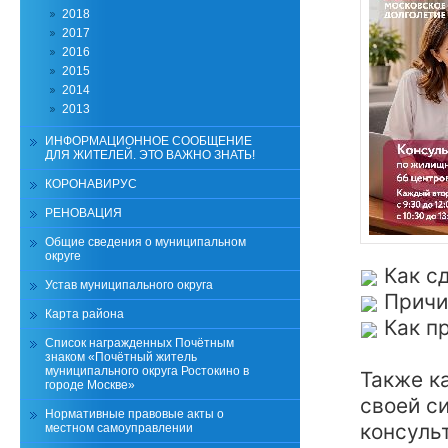
2018
2017
2016
2015
2014
2013
ИНФОРМАЦИОННОЕ СООБЩЕНИЕ
ДЛЯ ЖИТЕЛЕЙ. ЭТО ВАЖНО ЗНАТЬ!
КОРОНАВИРУС
РЕНОВАЦИЯ
Общие сведения о муниципальном
округе
Как с
Устав муниципального округа
Причи
Карта района
Как пр
Список награжденных Почётным
знаком «Почётный житель
муниципального округа Ростокино в
Также к
городе Москве»
своей с
Нормативные правовые акты о
консуль
местном самоуправлении