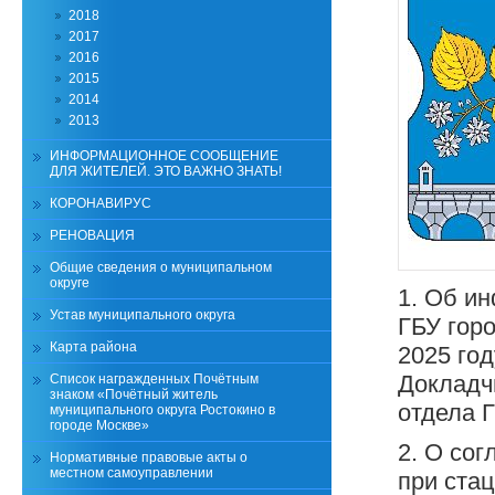
2018
2017
2016
2015
2014
2013
ИНФОРМАЦИОННОЕ СООБЩЕНИЕ
ДЛЯ ЖИТЕЛЕЙ. ЭТО ВАЖНО ЗНАТЬ!
КОРОНАВИРУС
РЕНОВАЦИЯ
Общие сведения о муниципальном
округе
1. Об и
Устав муниципального округа
ГБУ гор
Карта района
2025 год
Докладч
Список награжденных Почётным
знаком «Почётный житель
отдела 
муниципального округа Ростокино в
городе Москве»
2. О сог
Нормативные правовые акты о
местном самоуправлении
при ста