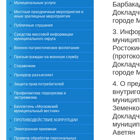
Барбакад
Муниципальные услуги
Докладчи
Местные праздничные мероприятия и
иные зрелищные мероприятия
городе 
Публичные слушания
3. Инфо
Средства массовой информации
муницип
муниципального округа
Ростокин
Военно-патриотическое воспитание
(проток
Призыв граждан на военную службу
Докладчи
Справочник
городе 
Прокурор разъясняет
4. О пре
Защита прав потребителей
внутриг
Профилактика терроризма и
экстремизма
муницип
Земенко
Бюллетень «Московский
муниципальный вестник»
Докладч
ПРОТИВОДЕЙСТВИЕ КОРРУПЦИИ
муниципа
Электронная приемная
Аветян
Правила обработки персональных