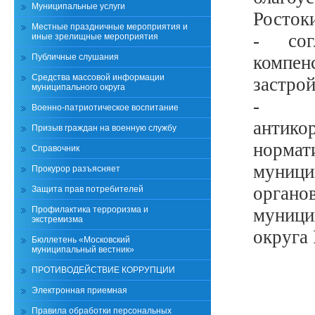
Муниципальные услуги
Росток
Местные праздничные мероприятия и
- сог
иные зрелищные мероприятия
Публичные слушания
компен
Средства массовой информации
застрой
муниципального округа
- ут
Военно-патриотическое воспитание
антик
Призыв граждан на военную службу
норма
Справочник
муниц
Прокурор разъясняет
органо
Защита прав потребителей
Профилактика терроризма и
муници
экстремизма
округа 
Бюллетень «Московский
муниципальный вестник»
ПРОТИВОДЕЙСТВИЕ КОРРУПЦИИ
Электронная приемная
Правила обработки персональных