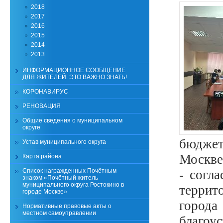
2018
2017
2016
2015
2014
2013
ИНФОРМАЦИОННОЕ СООБЩЕНИЕ
ДЛЯ ЖИТЕЛЕЙ. ЭТО ВАЖНО ЗНАТЬ!
КОРОНАВИРУС
РЕНОВАЦИЯ
Общие сведения о муниципальном
округе
бюджет
Устав муниципального округа
Москве 
Карта района
Список награжденных Почётным
- согл
знаком «Почётный житель
муниципального округа Ростокино в
террит
городе Москве»
город
Нормативные правовые акты о
местном самоуправлении
благо