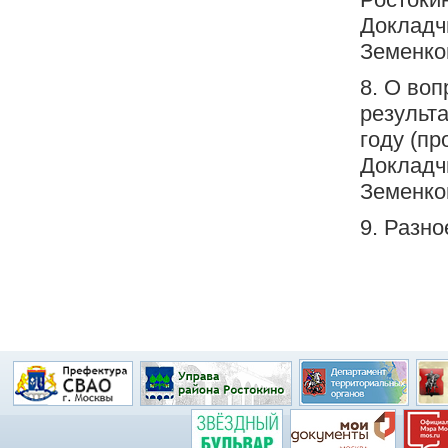
Докладчи
Земенко
8. О воп
результ
году (пр
Докладчи
Земенко
9. Разно