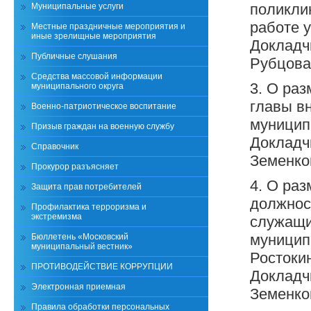
поликли
Муниципальные услуги
работе у
Местные праздничные мероприятия и
иные зрелищные мероприятия
Докладч
Публичные слушания
Рубцова
Средства массовой информации
3. О ра
муниципального округа
главы в
Военно-патриотическое воспитание
муницип
Призыв граждан на военную службу
Докладчи
Справочник
Земенко
Прокурор разъясняет
4. О ра
Защита прав потребителей
должнос
Профилактика терроризма и
экстремизма
служащи
муницип
Бюллетень «Московский
муниципальный вестник»
Ростокин
ПРОТИВОДЕЙСТВИЕ КОРРУПЦИИ
Докладчи
Электронная приемная
Земенко
Правила обработки персональных