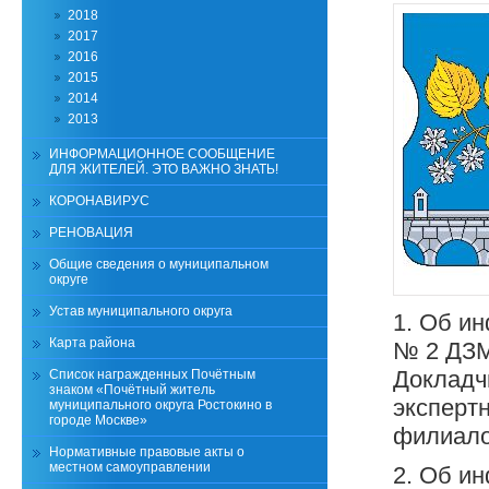
2018
2017
2016
2015
2014
2013
ИНФОРМАЦИОННОЕ СООБЩЕНИЕ
ДЛЯ ЖИТЕЛЕЙ. ЭТО ВАЖНО ЗНАТЬ!
КОРОНАВИРУС
РЕНОВАЦИЯ
Общие сведения о муниципальном
округе
Устав муниципального округа
1. Об и
Карта района
№ 2 ДЗМ
Докладчи
Список награжденных Почётным
знаком «Почётный житель
эксперт
муниципального округа Ростокино в
городе Москве»
филиало
Нормативные правовые акты о
местном самоуправлении
2. Об и