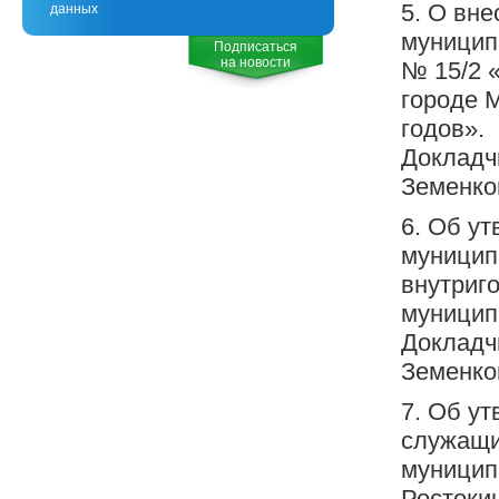
5. О вн
данных
муниципа
Подписаться
на новости
№ 15/2 
городе М
годов».
Докладчи
Земенко
6. Об у
муницип
внутриг
муницип
Докладчи
Земенко
7. Об у
служащи
муницип
Ростокин