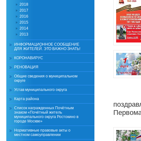
2018
2017
2016
2015
2014
2013
ИНФОРМАЦИОННОЕ СООБЩЕНИЕ
ДЛЯ ЖИТЕЛЕЙ. ЭТО ВАЖНО ЗНАТЬ!
КОРОНАВИРУС
РЕНОВАЦИЯ
Общие сведения о муниципальном
округе
Устав муниципального округа
Карта района
поздрав
Список награжденных Почётным
Первома
знаком «Почётный житель
муниципального округа Ростокино в
городе Москве»
Нормативные правовые акты о
местном самоуправлении