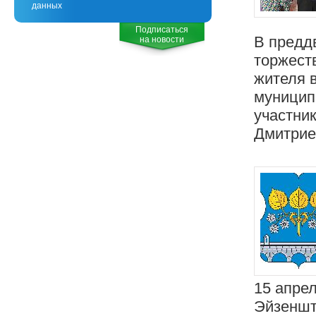
данных
Подписаться
В предд
на новости
торжест
жителя 
муницип
участни
Дмитрие
15 апрел
Эйзеншт