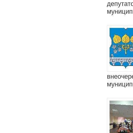
депутат
муницип
внеочер
муницип