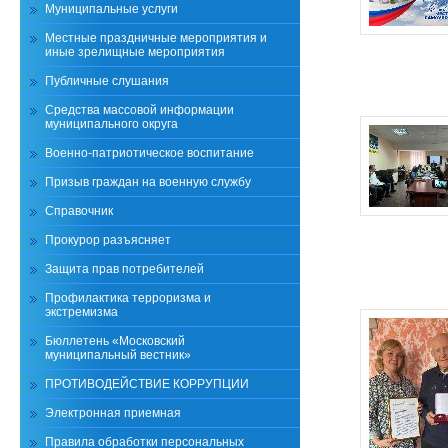
Муниципальные услуги
Местные праздничные мероприятия и
иные зрелищные мероприятия
Публичные слушания
Средства массовой информации
муниципального округа
Военно-патриотическое воспитание
Призыв граждан на военную службу
Справочник
Прокурор разъясняет
Защита прав потребителей
Профилактика терроризма и
экстремизма
Бюллетень «Московский
муниципальный вестник»
ПРОТИВОДЕЙСТВИЕ КОРРУПЦИИ
Электронная приемная
Правила обработки персональных