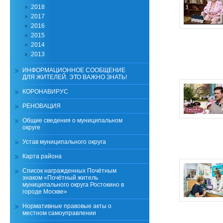
2018
2017
2016
2015
2014
2013
ИНФОРМАЦИОННОЕ СООБЩЕНИЕ
ДЛЯ ЖИТЕЛЕЙ. ЭТО ВАЖНО ЗНАТЬ!
КОРОНАВИРУС
РЕНОВАЦИЯ
Общие сведения о муниципальном
округе
Устав муниципального округа
Карта района
Список награжденных Почётным
знаком «Почётный житель
муниципального округа Ростокино в
городе Москве»
Нормативные правовые акты о
местном самоуправлении