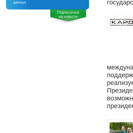
государ
данных
Подписаться
на новости
междуна
поддержк
реализуе
Президе
возможн
президен