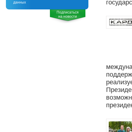
государ
данных
Подписаться
на новости
междуна
поддержк
реализуе
Президе
возможн
президен